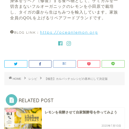
身体をリペア（修復）する食べ物として、ケミカルを一
切含まないフルオーガニックのレモンを小田原で栽培
し、タイガの森から生はちみつを輸入しています。家族
全員のQOLを上げるリペアフードブランドです。
https://oceanlemon.org
BLOG LINK：
HOME
レシピ
【極意】カルパッチョレシピの基本にして決定版
RELATED POST
レシピ
レモンを発酵させて自家製酵母を作ってみよう
2020年7月10日