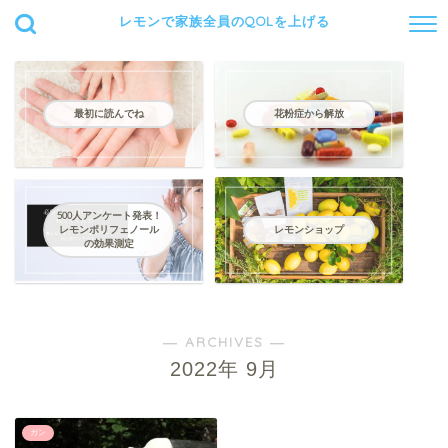
レモンで家族全員のQOLを上げる
最初に読んでね
花粉症から解放
500人アンケート発表！
レモンポリフェノール
レモンショップ
の効果測定
― ARCHIVES ―
2022年 9月
ガン