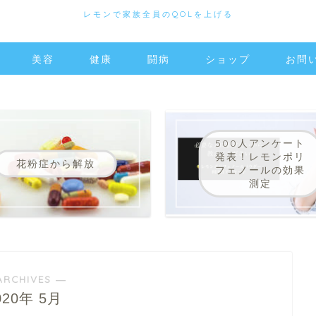
レモンで家族全員のQOLを上げる
美容
健康
闘病
ショップ
お問
500人アンケート
発表！レモンポリ
花粉症から解放
フェノールの効果
測定
ARCHIVES ―
020年 5月