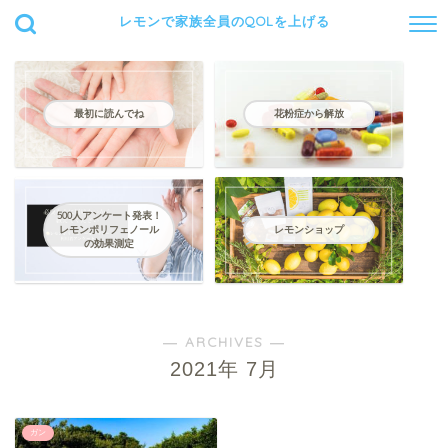
レモンで家族全員のQOLを上げる
最初に読んでね
花粉症から解放
500人アンケート発表！
レモンポリフェノール
レモンショップ
の効果測定
― ARCHIVES ―
2021年 7月
ガン