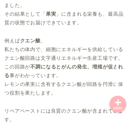
ました。
その結果として「
果実
」に含まれる栄養も、最高品
ホーム
質の状態でお届けできています。
美容
例えば
クエン酸
。
私たちの体内で、細胞にエネルギーを供給している
健康
クエン酸回路は文字通りエネルギー生産工場です。
この回路が
不調になるとがんの発生、増殖が促され
闘病
る
事がわかっています。
レモンの果実に含有するクエン酸が回路を円滑に保
つ役割を果たします。
MENU
リペアペーストには良質のクエン酸が含まれていま
す。